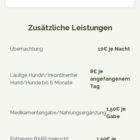
Zusätzliche Leistungen
Übernachtung
10€
je Nacht
8€
je
Läufige Hündin/inkontinenter
angefangenem
Hund/Hunde bis 6 Monate
Tag
1,50€
je
Medikamentengabe/Nahrungsergänzung
Gabe
Fütterung BARF/gekocht,
1,50€
je